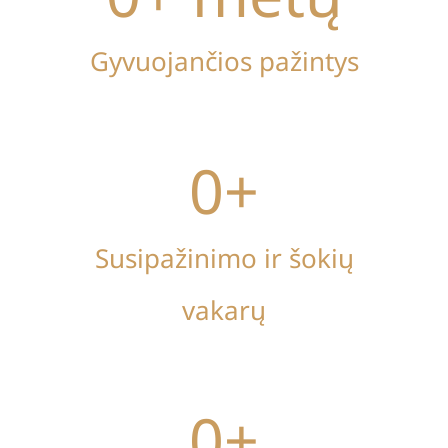
Gyvuojančios pažintys
0
+
Susipažinimo ir šokių
vakarų
0
+