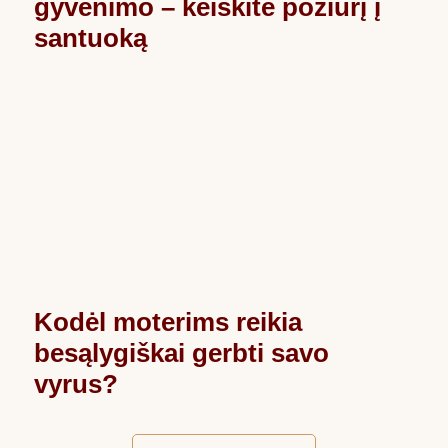
gyvenimo – keiskite požiūrį į
santuoką
Kodėl moterims reikia
besąlygiškai gerbti savo
vyrus?