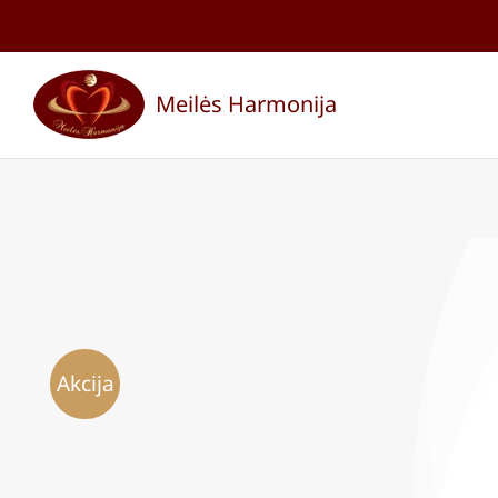
Skip
to
Meilės Harmonija
content
Akcija