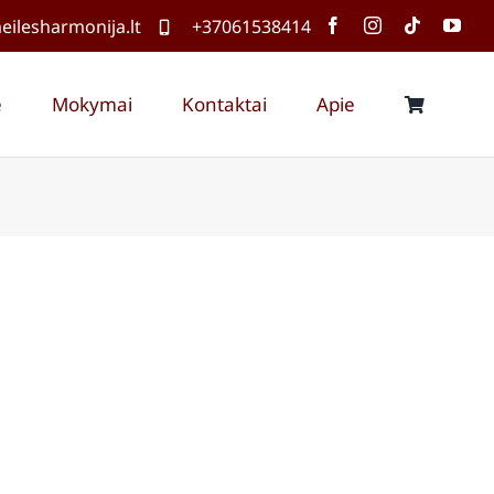
ilesharmonija.lt
+37061538414
ė
Mokymai
Kontaktai
Apie