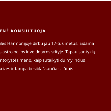
IENĖ KONSULTUOJA
ilės Harmonijoje dirbu jau 17-tus metus. Eidama
as astrologijos ir veidotyros srityje. Tapau santykių
torystės meno, kaip sutaikyti du mylinčius
rizes ir tampa besiblaškančiais liūtais.