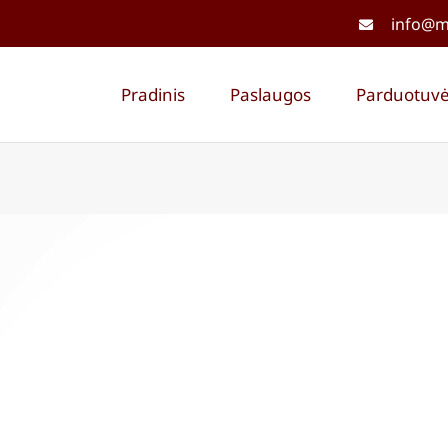
info@me
Pradinis
Paslaugos
Parduotuv