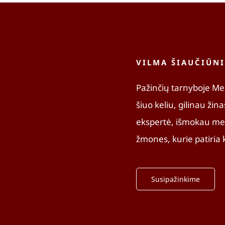
VILMA ŠIAUČIŪN
Pažinčių tarnyboje Me
šiuo keliu, gilinau žin
ekspertė, išmokau men
žmones, kurie patiria k
Susipažinkime