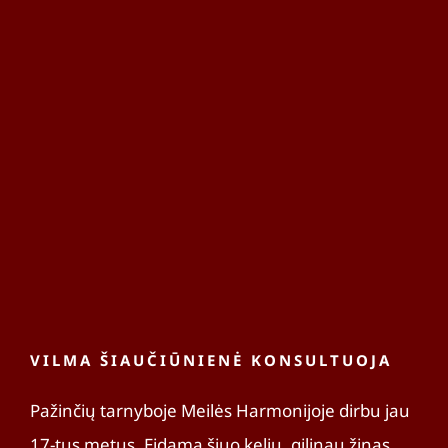
Apie
Krepše
VILMA ŠIAUČIŪNIENĖ KONSULTUOJA
Pažinčių tarnyboje Meilės Harmonijoje dirbu jau
17-tus metus. Eidama šiuo keliu, gilinau žinas