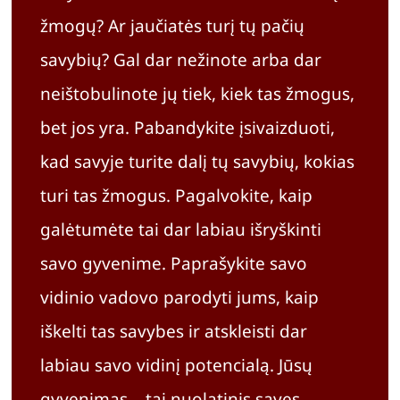
žmogų? Ar jaučiatės turį tų pačių
savybių? Gal dar nežinote arba dar
neištobulinote jų tiek, kiek tas žmogus,
bet jos yra. Pabandykite įsivaizduoti,
kad savyje turite dalį tų savybių, kokias
turi tas žmogus. Pagalvokite, kaip
galėtumėte tai dar labiau išryškinti
savo gyvenime. Paprašykite savo
vidinio vadovo parodyti jums, kaip
iškelti tas savybes ir atskleisti dar
labiau savo vidinį potencialą. Jūsų
gyvenimas – tai nuolatinis savęs