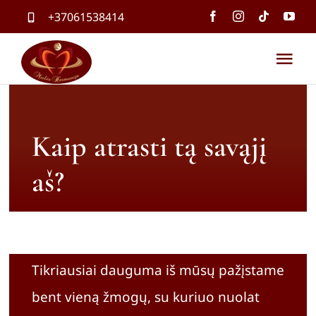
Skip
+37061538414
to
content
Tog
Nav
Pradin
Kaip atrasti tą savąjį
Paslau
aš?
Parduo
Mokym
Tikriausiai dauguma iš mūsų pažįstame
Kontak
bent vieną žmogų, su kuriuo nuolat