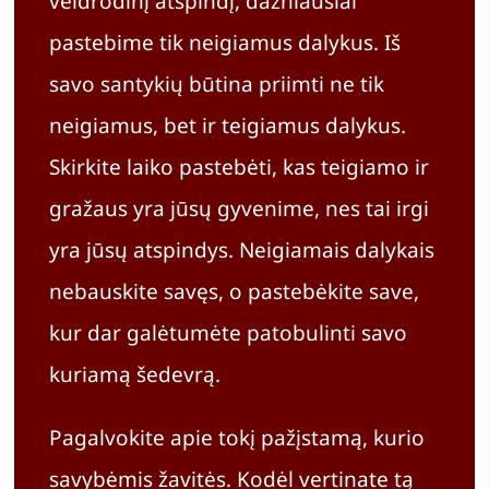
veidrodinį atspindį, dažniausiai
pastebime tik neigiamus dalykus. Iš
savo santykių būtina priimti ne tik
neigiamus, bet ir teigiamus dalykus.
Skirkite laiko pastebėti, kas teigiamo ir
gražaus yra jūsų gyvenime, nes tai irgi
yra jūsų atspindys. Neigiamais dalykais
nebauskite savęs, o pastebėkite save,
kur dar galėtumėte patobulinti savo
kuriamą šedevrą.
Pagalvokite apie tokį pažįstamą, kurio
savybėmis žavitės. Kodėl vertinate tą