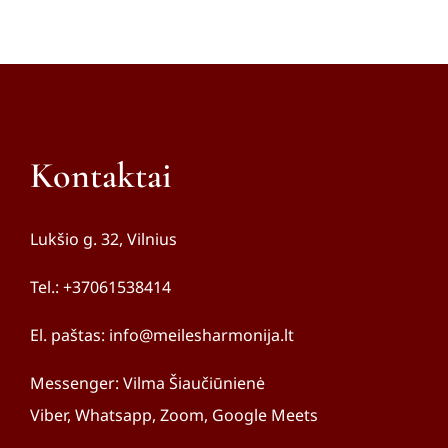
nusiimti problematiškų santykių
Jurita
Jolanta
,
Profilis
naštą.
Aleksandra
Kontaktai
Lukšio g. 32, Vilnius
Tel.: +37061538414
El. paštas: info@meilesharmonija.lt
Messenger: Vilma Šiaučiūnienė
Viber, Whatsapp, Zoom, Google Meets