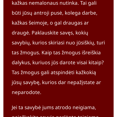
kažkas nemalonaus nutinka. Tai gali
Apie
būti jūsų antroji pusė, kolega darbe,
kažkas šeimoje, o gal draugas ar
Krepše
draugė. Paklauskite savęs, kokių
savybių, kurios skiriasi nuo jūsiškių, turi
tas žmogus. Kaip tas žmogus išreiškia
dalykus, kuriuos jūs darote visai kitaip?
Tas žmogus gali atspindėti kažkokią
jūsų savybę, kurios dar nepažįstate ar
neparodote.
Jei ta savybė jums atrodo neigiama,