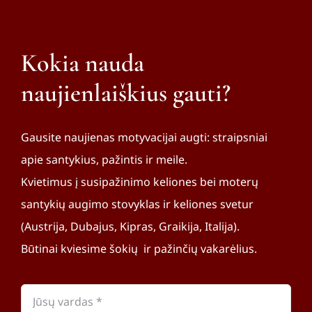
Kokia nauda
naujienlaiškius gauti?
Gausite naujienas motyvacijai augti: straipsniai
apie santykius, pažintis ir meile.
Kvietimus į susipažinimo keliones bei moterų
santykių augimo stovyklas ir keliones svetur
(Austrija, Dubajus, Kipras, Graikija, Italija).
Būtinai kviesime šokių ir pažinčių vakarėlius.