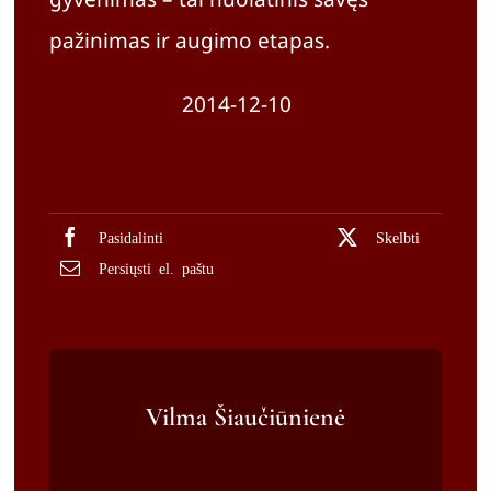
pažinimas ir augimo etapas.
www.lrytas.lt
2014-12-10
Pasidalinti
Skelbti
Persiųsti el. paštu
Vilma Šiaučiūnienė