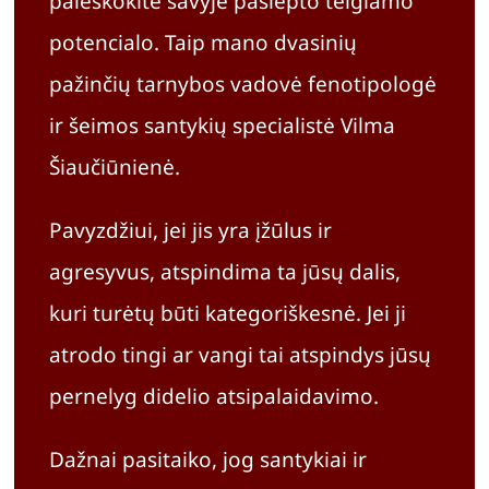
paieškokite savyje paslėpto teigiamo
potencialo. Taip mano dvasinių
pažinčių tarnybos vadovė fenotipologė
ir šeimos santykių specialistė Vilma
Šiaučiūnienė.
Pavyzdžiui, jei jis yra įžūlus ir
agresyvus, atspindima ta jūsų dalis,
kuri turėtų būti kategoriškesnė. Jei ji
atrodo tingi ar vangi tai atspindys jūsų
pernelyg didelio atsipalaidavimo.
Dažnai pasitaiko, jog santykiai ir