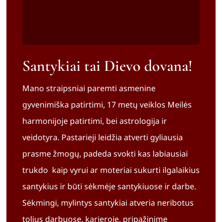
Santykiai tai Dievo dovana!
Mano straipsniai paremti asmenine
gyvenimiška patirtimi, 17 metų veiklos Meilės
harmonijoje patirtimi, bei astrologija ir
veidotyra. Pastarieji leidžia atverti gyliausia
prasme žmogų, padeda svokti kas labiausiai
trukdo kaip vyrui ar moteriai sukurti ilgalaikius
santykius ir būti sėkmėje santykiuose ir darbe.
Sėkmingi, mylintys santykiai atveria neribotus
tolius darbuose, karjeroje, pripažinime