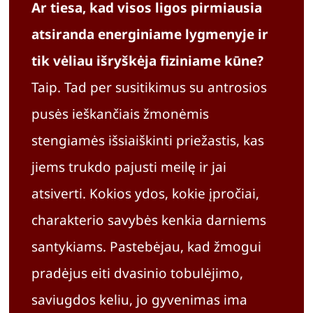
Ar tiesa, kad visos ligos pirmiausia
atsiranda energiniame lygmenyje ir
tik vėliau išryškėja fiziniame kūne?
Taip. Tad per susitikimus su antrosios
pusės ieškančiais žmonėmis
stengiamės išsiaiškinti priežastis, kas
jiems trukdo pajusti meilę ir jai
atsiverti. Kokios ydos, kokie įpročiai,
charakterio savybės kenkia darniems
santykiams. Pastebėjau, kad žmogui
pradėjus eiti dvasinio tobulėjimo,
saviugdos keliu, jo gyvenimas ima