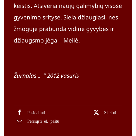
keistis. Atsiveria naujų galimybių visose
gyvenimo srityse. Siela džiaugiasi, nes
žmoguje prabunda vidinė gyvybės ir
džiaugsmo jėga – Meilė.
Žurnalas „
Ji
” 2012 vasaris
Pasidalinti
Skelbti
Persiųsti el. paštu