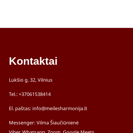
konsultaciją ir atvertas akis. 😊
paprastai, lengvai ir leisti žmogui
ir geros nuotaikos užtaisą.
nusiimti problematiškų santykių
Jurita
Jolanta
,
Profilis
naštą.
Aleksandra
Kontaktai
Lukšio g. 32, Vilnius
Tel.: +37061538414
El. paštas: info@meilesharmonija.lt
Messenger: Vilma Šiaučiūnienė
Viber, Whatsapp, Zoom, Google Meets