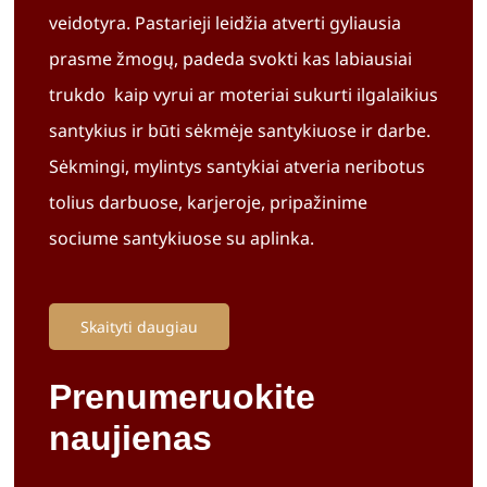
veidotyra. Pastarieji leidžia atverti gyliausia
prasme žmogų, padeda svokti kas labiausiai
trukdo kaip vyrui ar moteriai sukurti ilgalaikius
santykius ir būti sėkmėje santykiuose ir darbe.
Sėkmingi, mylintys santykiai atveria neribotus
tolius darbuose, karjeroje, pripažinime
sociume santykiuose su aplinka.
Skaityti daugiau
Prenumeruokite
naujienas