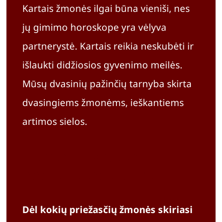
Kartais žmonės ilgai būna vieniši, nes
jų gimimo horoskope yra vėlyva
partnerystė. Kartais reikia neskubėti ir
išlaukti didžiosios gyvenimo meilės.
Mūsų dvasinių pažinčių tarnyba skirta
dvasingiems žmonėms, ieškantiems
artimos sielos.
Dabar tiek daug
išsituokusių porų.
Dėl kokių priežasčių žmonės skiriasi