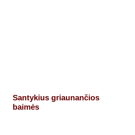
Santykius griaunančios
baimės