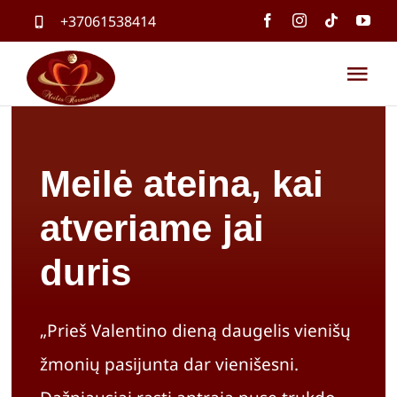
Skip
+37061538414
to
content
Tog
Nav
Pradin
Meilė ateina, kai
Paslau
atveriame jai
Parduo
duris
Mokym
„Prieš Valentino dieną daugelis vienišų
žmonių pasijunta dar vienišesni.
Kontak