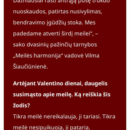
Dažniausiai rasti antrąją pusę trukdo
Apie
nuoskaudos, patirtas nusivylimas,
bendravimo įgūdžių stoka. Mes
Krepše
padedame atverti širdį meilei“, –
sako dvasinių pažinčių tarnybos
„Meilės harmonija“ vadovė Vilma
Šiaučiūnienė.
Artėjant Valentino dienai, daugelis
susimąsto apie meilę. Ką reiškia šis
žodis?
Tikra meilė nereikalauja, ji tariasi. Tikra
meilė nesipuikuoja, ji pataria,