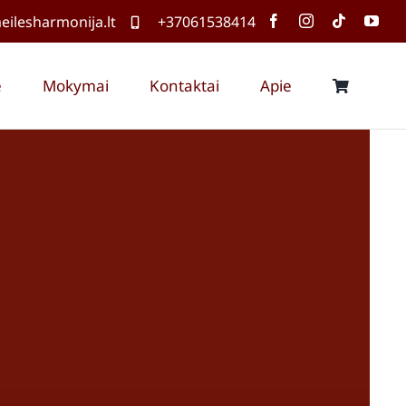
ilesharmonija.lt
+37061538414
ė
Mokymai
Kontaktai
Apie