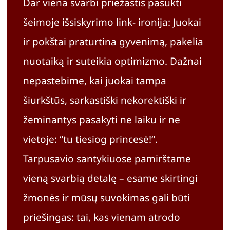
Dar viena svarbi priežastis pasukti
šeimoje išsiskyrimo link- ironija: Juokai
ir pokštai praturtina gyvenimą, pakelia
nuotaiką ir suteikia optimizmo. Dažnai
nepastebime, kai juokai tampa
šiurkštūs, sarkastiški nekorektiški ir
žeminantys pasakyti ne laiku ir ne
vietoje: “tu tiesiog princesė!“.
Tarpusavio santykiuose pamirštame
vieną svarbią detalę – esame skirtingi
žmonės ir mūsų suvokimas gali būti
priešingas: tai, kas vienam atrodo