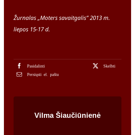
Žurnalas „Moters savaitgalis” 2013 m.
liepos 15-17 d.
Pasidalinti
Skelbti
Persiųsti el. paštu
Vilma Šiaučiūnienė