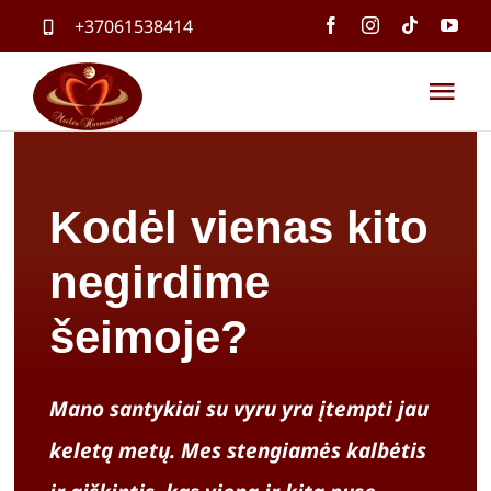
Skip
+37061538414
to
content
Tog
Nav
Pradin
Kodėl vienas kito
Paslau
negirdime
Parduo
šeimoje?
Mokym
Mano santykiai su vyru yra įtempti jau
keletą metų. Mes stengiamės kalbėtis
Kontak