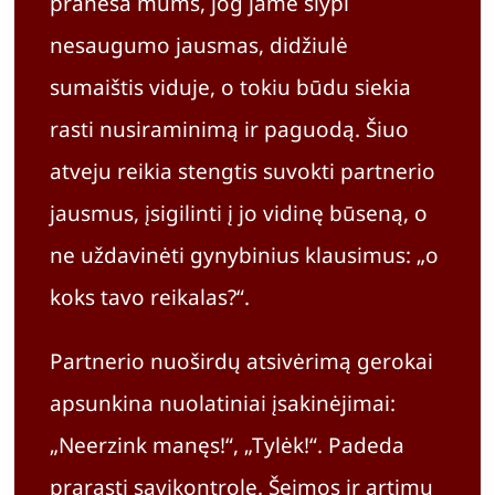
praneša mums, jog jame slypi
nesaugumo jausmas, didžiulė
sumaištis viduje, o tokiu būdu siekia
rasti nusiraminimą ir paguodą. Šiuo
atveju reikia stengtis suvokti partnerio
jausmus, įsigilinti į jo vidinę būseną, o
ne uždavinėti gynybinius klausimus: „o
koks tavo reikalas?“.
Partnerio nuoširdų atsivėrimą gerokai
apsunkina nuolatiniai įsakinėjimai:
„Neerzink manęs!“, „Tylėk!“. Padeda
prarasti savikontrolę. Šeimos ir artimų