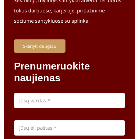
Sėkmingi, mylintys santykiai atveria neribotus
tolius darbuose, karjeroje, pripažinime
sociume santykiuose su aplinka.
Skaityti daugiau
Prenumeruokite
naujienas