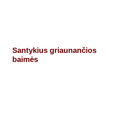
Santykius griaunančios
baimės