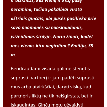
ir aiškintis, kas vieną ir kitą pusę
Apie
neramina, tačiau pokalbiai virsta
aštriais ginčais, abi pusės pasilieka prie
Krepše
savo nuomonės su nuoskaudomis,
įsižeidimas širdyje. Noriu žinoti, kodėl
mes vienas kito negirdime? Emilija, 35
m.
Bendraudami visada galime stengtis
suprasti partnerį ir jam padėti suprasti
mus arba atvirkščiai, daryti viską, kad
partneris liktų ne tik neišgirstas, bet ir
įskaudintas. Ginčų metu užvaldyti