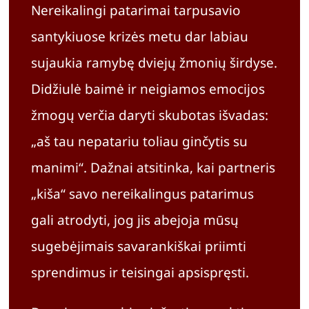
Nereikalingi patarimai tarpusavio
santykiuose krizės metu dar labiau
sujaukia ramybę dviejų žmonių širdyse.
Didžiulė baimė ir neigiamos emocijos
žmogų verčia daryti skubotas išvadas:
„aš tau nepatariu toliau ginčytis su
manimi“. Dažnai atsitinka, kai partneris
„kiša“ savo nereikalingus patarimus
gali atrodyti, jog jis abejoja mūsų
sugebėjimais savarankiškai priimti
sprendimus ir teisingai apsispręsti.